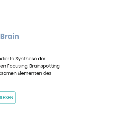
Brain
ndierte Synthese der
n Focusing, Brainspotting
rksamen Elementen des
RLESEN