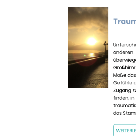
Traum
Untersch
anderen 
überwieg
Großhirnr
Maße das
Gefühle 
Zugang z
finden, i
traumatis
das Stamm
WEITERL