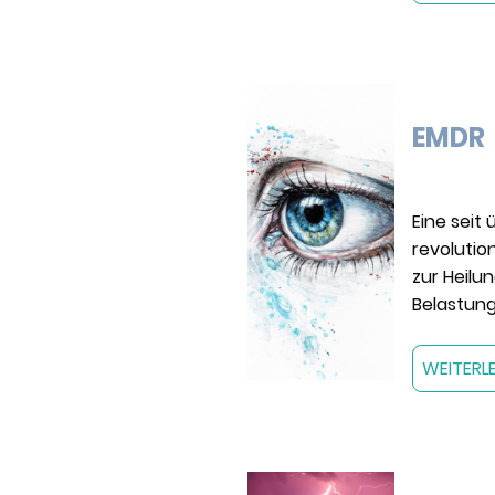
EMDR
Eine seit
revoluti
zur Heilu
Belastun
WEITERL