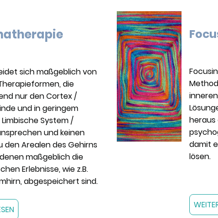
atherapie
Focu
Focusin
eidet sich maßgeblich von
Methode
Therapieformen, die
inneren
end nur den Cortex /
Lösunge
inde und in geringem
heraus 
 Limbische System /
psycho
ansprechen und keinen
damit e
u den Arealen des Gehirns
lösen.
n denen maßgeblich die
chen Erlebnisse, wie z.B.
hirn, abgespeichert sind.
WEITE
ESEN