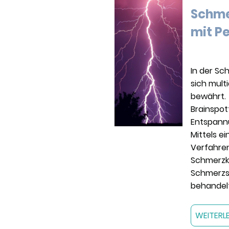
Schm
mit P
In der S
sich mult
bewährt. 
Brainspot
Entspann
Mittels e
Verfahre
Schmerzk
Schmerzs
behandel
WEITERL