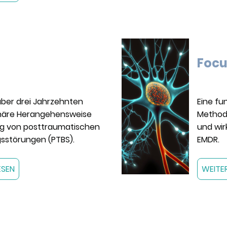
Focu
 über drei Jahrzehnten
Eine fu
onäre Herangehensweise
Methode
ng von posttraumatischen
und wi
gsstörungen (PTBS).
EMDR.
ESEN
WEITE