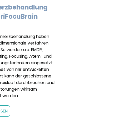
erzbehandlung
eriFocuBrain
chmerzbehandlung haben
idimensionale Verfahren
So werden u.a. EMDR,
ting, Focusing, Atem- und
ungstechniken eingesetzt.
ines von mir entwickelten
ns kann der geschlossene
reislauf durchbrochen und
törungen wirksam
t werden.
ESEN