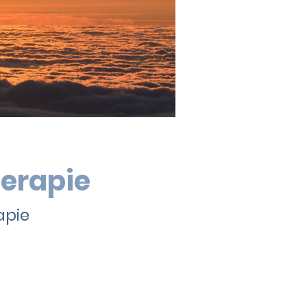
erapie
apie